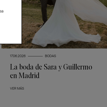
sa
17.06.2026
BODAS
La boda de Sara y Guillermo
en Madrid
VER MÁS