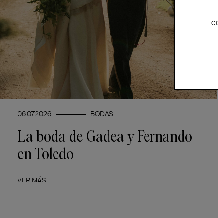
c
06.07.2026
BODAS
La boda de Gadea y Fernando
en Toledo
VER MÁS