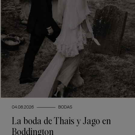
04.08.2026
BODAS
La boda de Thais y Jago en
Boddington