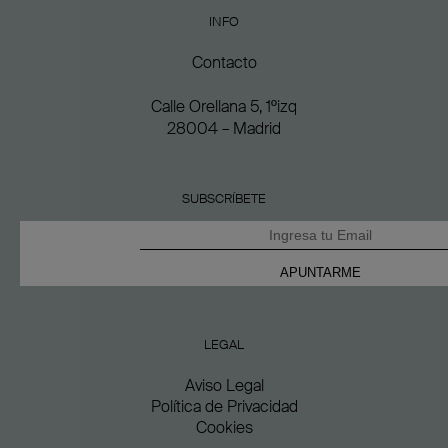
INFO
Contacto
Calle Orellana 5, 1ºizq
28004 – Madrid
SUBSCRÍBETE
LEGAL
Aviso Legal
Política de Privacidad
Cookies