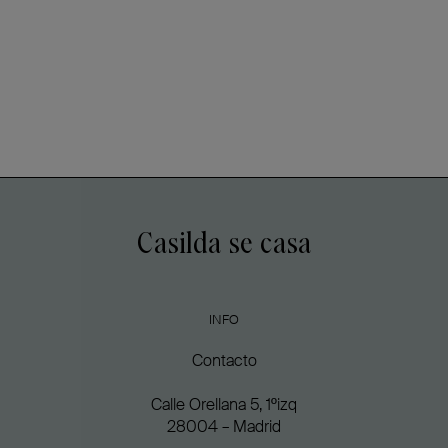
Casilda se casa
INFO
Contacto
Calle Orellana 5, 1ºizq
28004 – Madrid