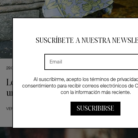
SUSCRÍBETE A NUESTRA NEWSL
29.06.2015
ORGANIZACIÓN
SI Y NO
SÍ Y NO
Al suscribirme, acepto los términos de privacida
Lo que sí y lo que no me gusta (en
consentimiento para recibir correos electrónicos de 
una boda) V
con la información más reciente.
SUSCRIBIRSE
VER MÁS