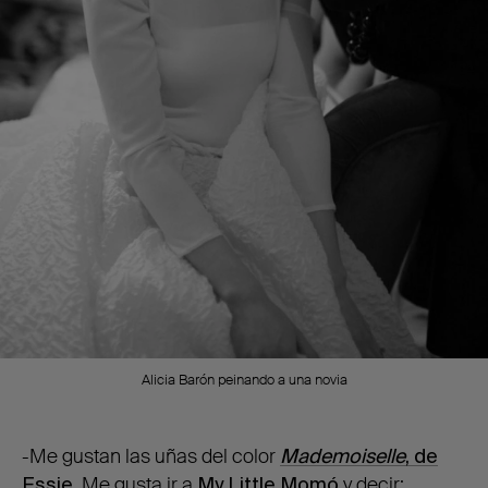
Alicia Barón peinando a una novia
-Me gustan las uñas del color
Mademoiselle
, de
Essie.
Me gusta ir a
My Little Momó
y decir: