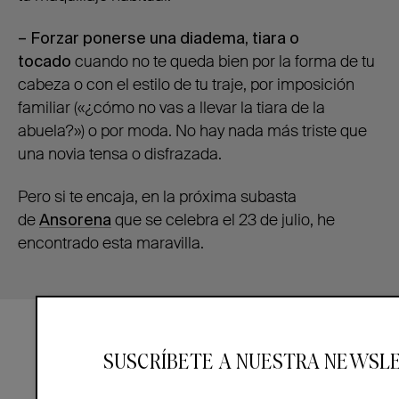
– Forzar ponerse una diadema, tiara o
tocado
cuando no te queda bien por la forma de tu
cabeza o con el estilo de tu traje, por imposición
familiar («¿cómo no vas a llevar la tiara de la
abuela?») o por moda. No hay nada más triste que
una novia tensa o disfrazada.
Pero si te encaja, en la próxima subasta
de
Ansorena
que se celebra el 23 de julio, he
encontrado esta maravilla.
SUSCRÍBETE A NUESTRA NEWSL