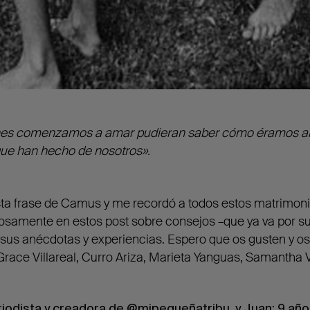
enes comenzamos a amar pudieran saber cómo éramos an
 que han hecho de nosotros».
a frase de Camus y me recordó a todos estos matrimon
samente en estos post sobre consejos –que ya va por su
 sus anécdotas y experiencias. Espero que os gusten y os 
race Villareal, Curro Ariza, Marieta Yanguas, Samantha V
riodista y creadora de
@mipequeñatribu
, y Juan: 9 añ