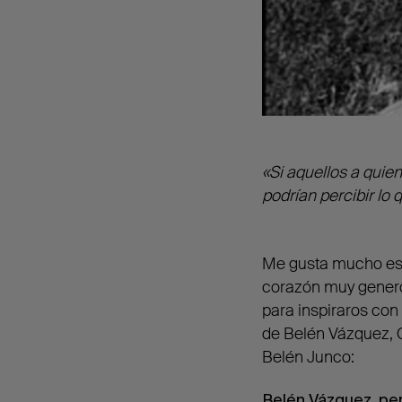
«Si aquellos a qui
podrían percibir lo
Me gusta mucho est
corazón muy genero
para inspiraros con
de Belén Vázquez, G
Belén Junco:
Belén Vázquez, pe