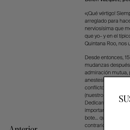
«¡Qué vértigo! Siem
arreglado para hace
nerviosísima que m
que yo– y en el típi
Quintana Roo, nos 
Desde entonces, 15 a
mudanzas después, c
admiración mutua, p
anestesia las carta
conflicto por tonto
(nuestro perro), des
SU
Dedicarnos un tiemp
importante es saber 
bote… que muchas ve
contrario la bomba 