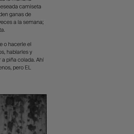
n deseada camiseta
 den ganas de
 veces a la semana;
ta.
 o hacerle el
os, hablarles y
 a piña colada. Ahí
menos, pero EL