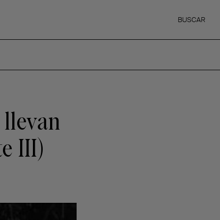
BUSCAR
 llevan
 III)