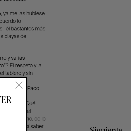
, ya me las hubiese
ecuerdo lo
s –él bastantes más
as playas de
ro y varias
”? El respeto y la
l tablero y sin
esolver cada
lo paseo con Paco
la semana.
TER
bién ceder. ¡Qué
r la tonta del
o y necesario, de lo
todo, pero sí saber