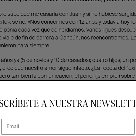
pre supe que me casaría con Juan y si no hubiese surgido
rlo», se ríe. «Nos conocimos con 12 años y todavía hoy r
e ponía cada vez que coincidíamos. Varios ligues despué
co viaje de fin de carrera a Cancún, nos reencontramos. L
unieron para siempre.
ños ya (5 de novios y 10 de casados); cuatro hijos; un per
reo que nuestro amor sigue intacto. ¿La receta del “éxito
ero también la comunicación, el poner (¡siempre!) sobre e
s del otro que te molestan; no irse a la cama enfadados; r
 que sea. Que una simple Coca-cola juntos o un minúscu
pués de un día infernal, se convierta en el mejor plan de 
SCRÍBETE A NUESTRA NEWSLET
o a nosotros pero, sobre todo, saber ceder, ceder y tam
ceder en la estabilidad de un matrimonio! Pero ¡ojo! sin se
ces hay que luchar por lo que una considera que es just
explotará antes o después. No se trata de decir «Amén» a 