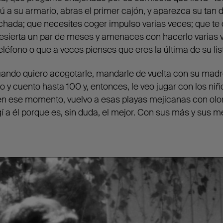
ú a su armario, abras el primer cajón, y aparezca su ta
chada; que necesites coger impulso varias veces; que te
 desierta un par de meses y amenaces con hacerlo varias
eléfono o que a veces pienses que eres la última de su lis
ando quiero acogotarle, mandarle de vuelta con su madre
iro y cuento hasta 100 y, entonces, le veo jugar con los niñ
to en ese momento, vuelvo a esas playas mejicanas con olor
gí a él porque es, sin duda, el mejor. Con sus más y sus 