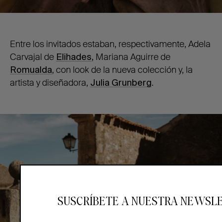
Entre los invitados estaban, respectivamente, Adela
Carvajal de
Elihades
,
Mariana Aguirre de
Romualda
, con look de la nueva colección y, la
artista y diseñadora,
Julia Grunberg
.
SUSCRÍBETE A NUESTRA NEWSL