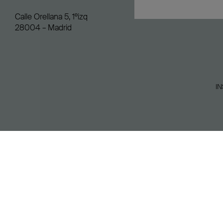
Calle Orellana 5, 1ºizq
28004 – Madrid
I