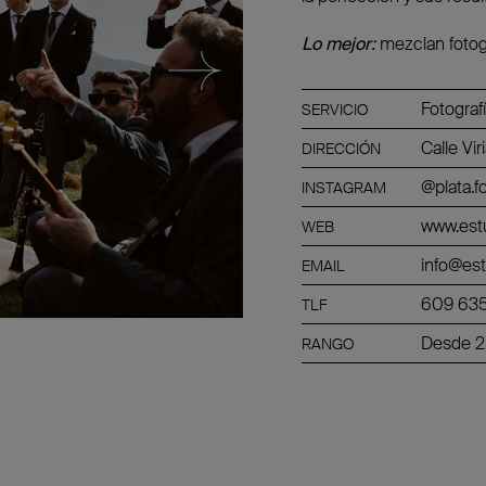
Lo mejor:
mezclan fotogra
Fotograf
SERVICIO
Calle Vi
DIRECCIÓN
@plata.f
INSTAGRAM
www.est
WEB
info@es
EMAIL
609 63
TLF
Desde 
RANGO