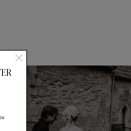
TER
sa