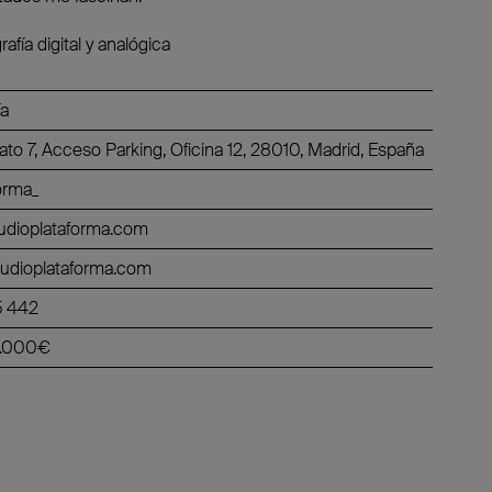
fía digital y analógica
ía
riato 7, Acceso Parking, Oficina 12, 28010, Madrid, España
orma_
udioplataforma.com
tudioplataforma.com
5 442
2.000€