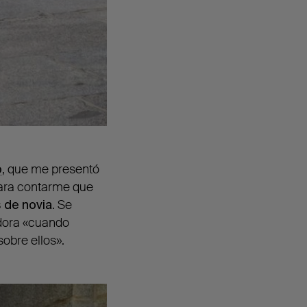
o
, que me presentó
para contarme que
 de novia
. Se
ñadora «cuando
sobre ellos».