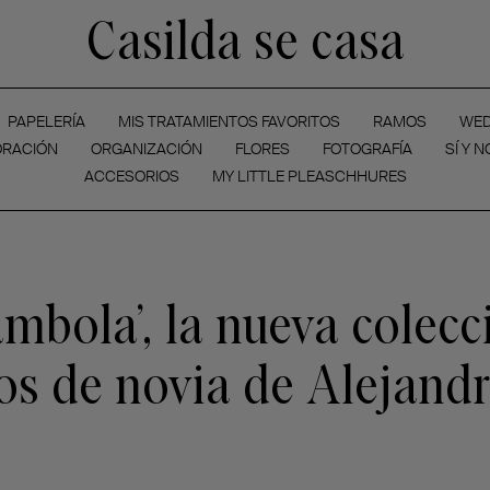
Casilda se casa
PAPELERÍA
MIS TRATAMIENTOS FAVORITOS
RAMOS
WED
RACIÓN
ORGANIZACIÓN
FLORES
FOTOGRAFÍA
SÍ Y N
ACCESORIOS
MY LITTLE PLEASCHHURES
ambola’, la nueva colecc
os de novia de Alejand