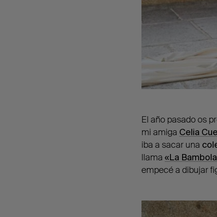
El año pasado os pr
mi amiga
Celia Cu
iba a sacar una
col
llama
«La Bambola
empecé a dibujar fig