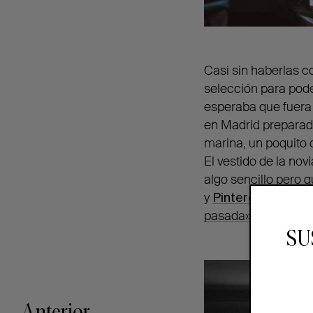
Casi sin haberlas c
selección para poder
esperaba que fuera
en Madrid preparado
marina, un poquito d
El vestido de la no
algo sencillo pero 
y
Pinterest
hizo el
pasada».
SU