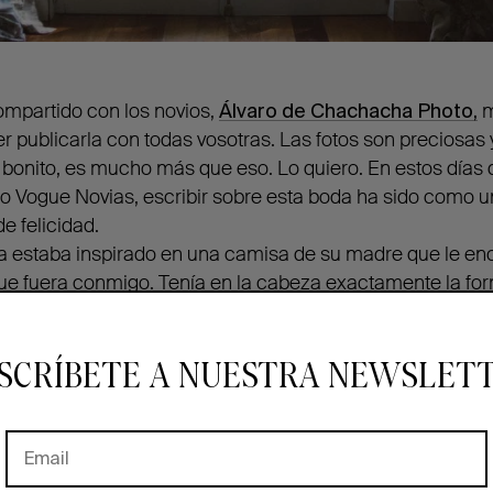
ompartido con los novios,
Álvaro de Chachacha Photo,
m
 publicarla con todas vosotras. Las fotos son preciosas y
 bonito, es mucho más que eso. Lo quiero. En estos días
 Vogue Novias, escribir sobre esta boda ha sido como un
e felicidad.
via estaba inspirado en una camisa de su madre que le e
que fuera conmigo. Tenía en la cabeza exactamente la fo
 resto. Para la manga me inspiré en una bata que hizo mi
SCRÍBETE A NUESTRA NEWSLET