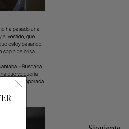
e ha pasado una
 el vestido, que
 que estoy pasando
 soplo de brisa
ncantaba. «Buscaba
rma que yo quería
 madre
la temporada
TER