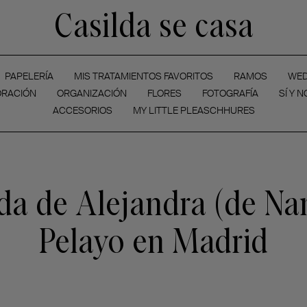
Casilda se casa
PAPELERÍA
MIS TRATAMIENTOS FAVORITOS
RAMOS
WED
RACIÓN
ORGANIZACIÓN
FLORES
FOTOGRAFÍA
SÍ Y N
ACCESORIOS
MY LITTLE PLEASCHHURES
da de Alejandra (de Na
Pelayo en Madrid