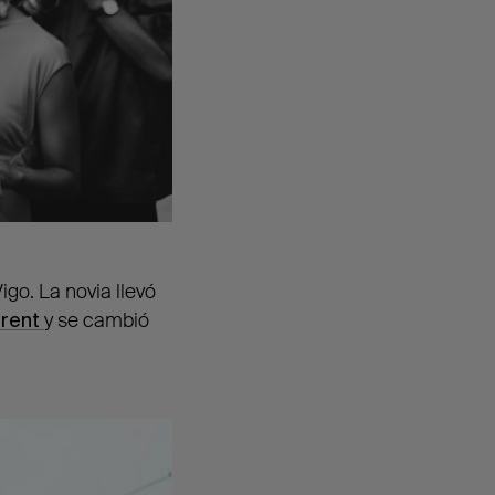
go. La novia llevó
urent
y se
cambió