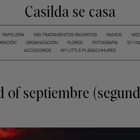
Casilda se casa
PAPELERÍA
MIS TRATAMIENTOS FAVORITOS
RAMOS
WED
RACIÓN
ORGANIZACIÓN
FLORES
FOTOGRAFÍA
SÍ Y N
ACCESORIOS
MY LITTLE PLEASCHHURES
 of septiembre (segund