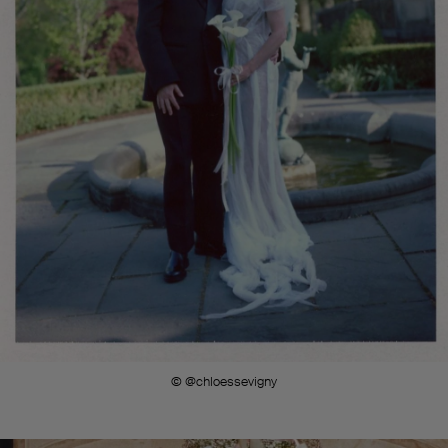
© @chloessevigny