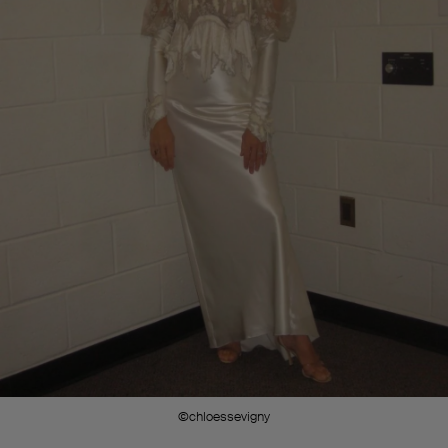
©chloessevigny