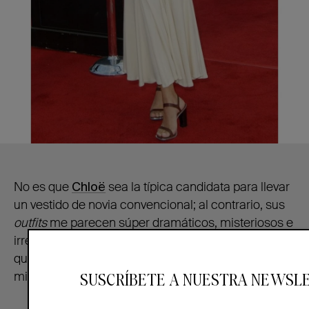
No es que
Chloë
sea la típica candidata para llevar
un vestido de novia convencional; al contrario, sus
outfits
me parecen súper dramáticos, misteriosos e
irreverentes… y sus
looks
nupciales no se iban a
quedar atrás, dejaron boquiabiertos a muchos y a
mi me chiflaron.
SUSCRÍBETE A NUESTRA NEWSL