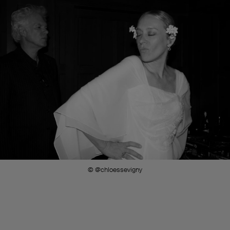
© @chloessevigny