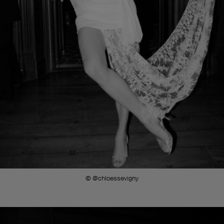
© @chloessevigny