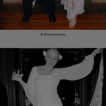
© @chloessevigny