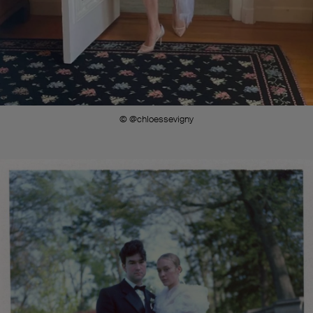
© @chloessevigny