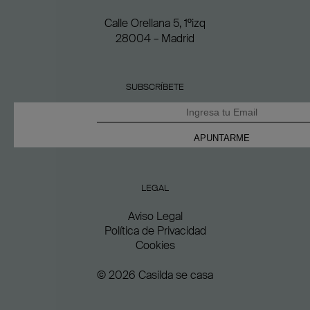
Calle Orellana 5, 1ºizq
28004 – Madrid
SUBSCRÍBETE
LEGAL
Aviso Legal
Política de Privacidad
Cookies
© 2026 Casilda se casa