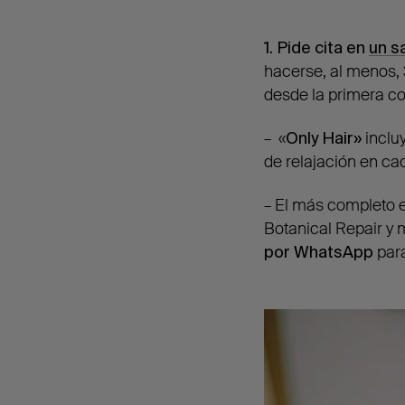
1. Pide cita en
un s
hacerse, al menos, 
desde la primera co
– «
Only Hair»
inclu
de relajación en ca
– El más completo e
Botanical Repair y 
por WhatsApp
para