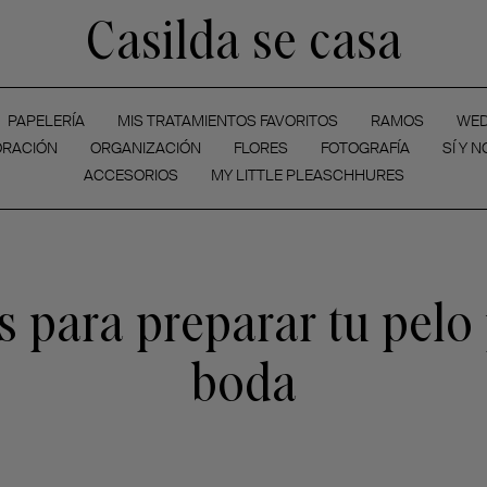
Casilda se casa
PAPELERÍA
MIS TRATAMIENTOS FAVORITOS
RAMOS
WED
RACIÓN
ORGANIZACIÓN
FLORES
FOTOGRAFÍA
SÍ Y N
ACCESORIOS
MY LITTLE PLEASCHHURES
s para preparar tu pelo
boda