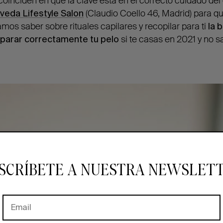
coinciden en que la clave está en el correcto cuidado de
veda Lifestyle Salon
(Claudio Coello 46, Madrid) para q
mos saber sobre rituales capilares y recopilar para ti
la b
eparar correctamente tu pelo
si te casas en 2021 y no 
SCRÍBETE A NUESTRA NEWSLET