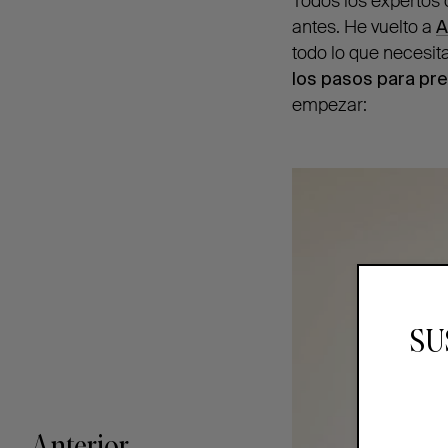
Todos los expertos 
antes. He vuelto a
A
todo lo que necesita
los pasos para pr
empezar:
SU