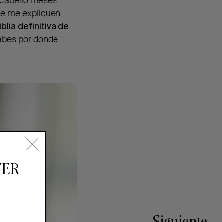
l cabello meses
ue me expliquen
iblia definitiva
de
sabes por donde
TER