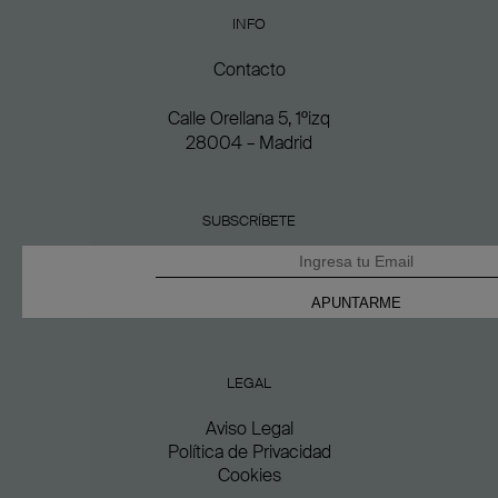
INFO
Contacto
Calle Orellana 5, 1ºizq
28004 – Madrid
SUBSCRÍBETE
LEGAL
Aviso Legal
Política de Privacidad
Cookies