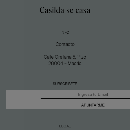
Casilda se casa
INFO
Contacto
Calle Orellana 5, 1ºizq
28004 – Madrid
SUBSCRÍBETE
LEGAL