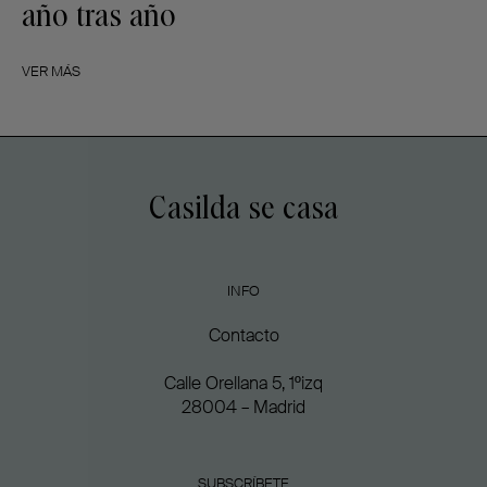
año tras año
VER MÁS
Casilda se casa
INFO
Contacto
Calle Orellana 5, 1ºizq
28004 – Madrid
SUBSCRÍBETE