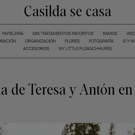
Casilda se casa
PAPELERÍA
MIS TRATAMIENTOS FAVORITOS
RAMOS
WED
RACIÓN
ORGANIZACIÓN
FLORES
FOTOGRAFÍA
SÍ Y N
ACCESORIOS
MY LITTLE PLEASCHHURES
a de Teresa y Antón en 