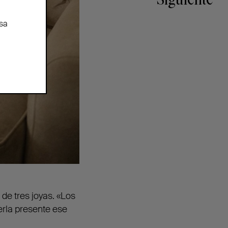
Siguiente
sa
e tres joyas. «Los
erla presente ese