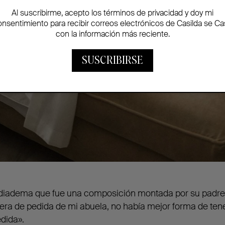
Al suscribirme, acepto los términos de privacidad y doy mi
onsentimiento para recibir correos electrónicos de Casilda se Ca
con la información más reciente.
SUSCRIBIRSE
 diadema que fue una composición montada por su padre d
sera de pedida de mi abuela, no había mejor forma de ten
edida».