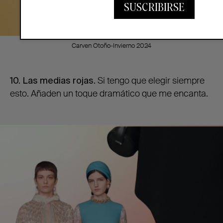
SUSCRIBIRSE
Carven Otoño-Invierno 2024
10. Las medias rojas.
Si tengo que elegir siempre
esto. Añaden un toque dramático que me encanta.