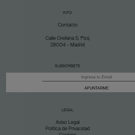
INFO
Contacto
Calle Orellana 5, 1ºizq
28004 – Madrid
SUBSCRÍBETE
LEGAL
Aviso Legal
Política de Privacidad
Cookies