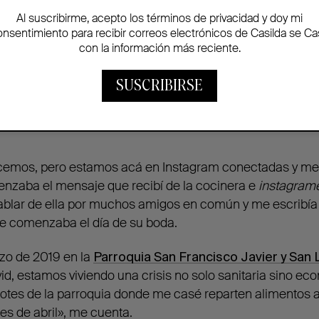
Al suscribirme, acepto los términos de privacidad y doy mi
onsentimiento para recibir correos electrónicos de Casilda se Ca
con la información más reciente.
SUSCRIBIRSE
cemos, pero estamos acá en Instagram conectadas y me 
enzaba el mensaje que recibí de la cocinera e
instagram
hablar de ella por muchos amigos en común y me escribí
ue comenzaba el día de su boda.
zo de 2019 en la
Parroquia San Francisco Javier y San
id, estamos viviendo una crisis no solo sanitaria sino e
dotes de la parroquia donde me casé reparten alimentos 
s de abril», me cuenta.