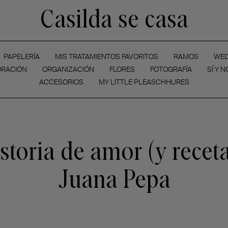
Casilda se casa
PAPELERÍA
MIS TRATAMIENTOS FAVORITOS
RAMOS
WED
RACIÓN
ORGANIZACIÓN
FLORES
FOTOGRAFÍA
SÍ Y N
ACCESORIOS
MY LITTLE PLEASCHHURES
storia de amor (y recet
Juana Pepa