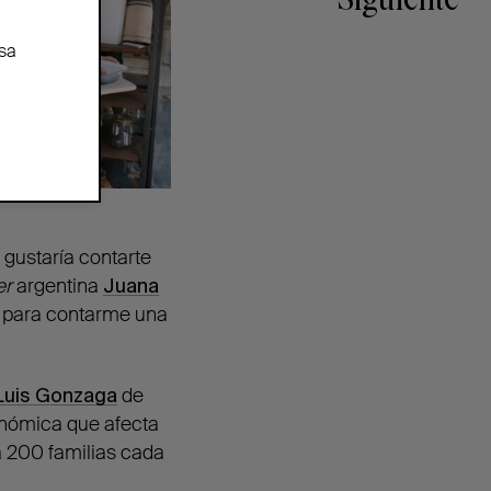
Siguiente
sa
gustaría contarte
er
argentina
Juana
a para contarme una
 Luis Gonzaga
de
conómica que afecta
a 200 familias cada