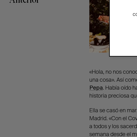
Anterior
c
«Hola, no nos cono
una cosa». Así com
Pepa
. Había oído 
historia preciosa q
Ella se casó en mar
Madrid. «Con el Cov
a todos y los sacer
semana desde el me