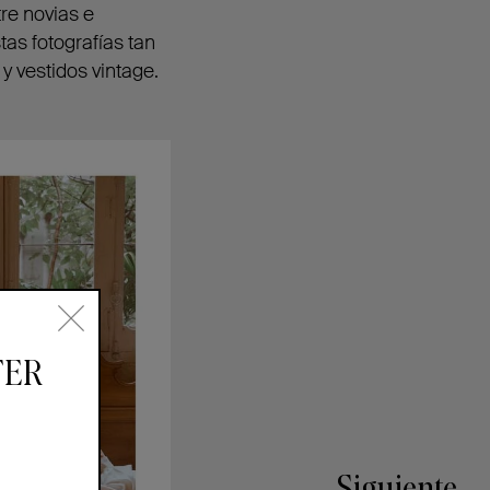
re novias e
tas fotografías tan
y vestidos vintage.
TER