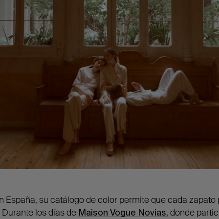
n España, su catálogo de color permite que cada zapato
 Durante los días de
Maison Vogue Novias,
donde partic