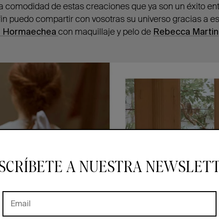
a comodidad de estas creaciones que ya son un éxito ent
 fin puedo compartir con vosotras su universo gracias a es
i Hormaechea
con maquillaje y pelo de
Rebecca Martin
SCRÍBETE A NUESTRA NEWSLET