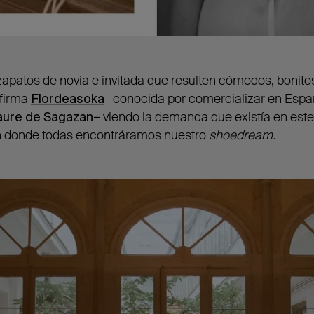
r zapatos de novia e invitada que resulten cómodos, bonit
 firma
Flordeasoka
–conocida por comercializar en Españ
aure de Sagazan
–
viendo la demanda que existía en est
n donde todas encontráramos nuestro
shoedream.