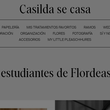
Casilda se casa
PAPELERÍA
MIS TRATAMIENTOS FAVORITOS
RAMOS
WED
RACIÓN
ORGANIZACIÓN
FLORES
FOTOGRAFÍA
SÍ Y N
ACCESORIOS
MY LITTLE PLEASCHHURES
 estudiantes de Flordea