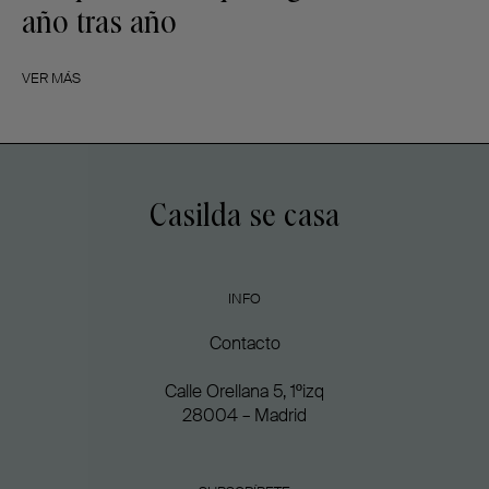
año tras año
VER MÁS
Casilda se casa
INFO
Contacto
Calle Orellana 5, 1ºizq
28004 – Madrid