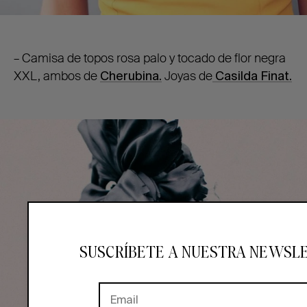
– Camisa de topos rosa palo y tocado de flor negra
XXL, ambos de
Cherubina.
Joyas de
Casilda Finat.
SUSCRÍBETE A NUESTRA NEWSL