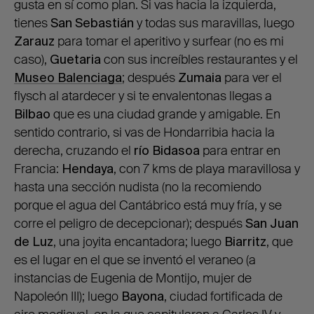
gusta en sí como plan. Si vas hacia la izquierda,
tienes
San Sebastián
y todas sus maravillas, luego
Zarauz
para tomar el aperitivo y surfear (no es mi
caso),
Guetaria
con sus increíbles restaurantes y el
Museo Balenciaga
; después
Zumaia
para ver el
flysch al atardecer y si te envalentonas llegas a
Bilbao
que es una ciudad grande y amigable. En
sentido contrario, si vas de Hondarribia hacia la
derecha, cruzando el
río Bidasoa
para entrar en
Francia:
Hendaya
, con 7 kms de playa maravillosa y
hasta una sección nudista (no la recomiendo
porque el agua del Cantábrico está muy fría, y se
corre el peligro de decepcionar); después
San Juan
de Luz
, una joyita encantadora; luego
Biarritz
, que
es el lugar en el que se inventó el veraneo (a
instancias de Eugenia de Montijo, mujer de
Napoleón III); luego
Bayona
, ciudad fortificada de