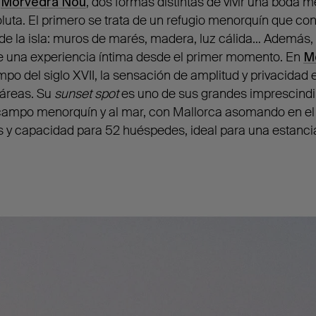
y
Morvedra Nou
, dos formas distintas de vivir una boda 
oluta. El primero se trata de un refugio menorquín que con
 de la isla: muros de marés, madera, luz cálida… Además, 
ce una experiencia íntima desde el primer momento. En
M
po del siglo XVII, la sensación de amplitud y privacidad e
áreas. Su
sunset spot
es uno de sus grandes imprescindib
l campo menorquín y al mar, con Mallorca asomando en el
 y capacidad para 52 huéspedes, ideal para una estanci