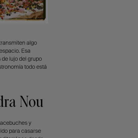
transmiten algo
despacio. Esa
 de lujo del grupo
stronomía todo está
dra Nou
, acebuches y
gido para casarse