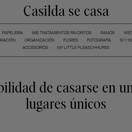
Casilda se casa
PAPELERÍA
MIS TRATAMIENTOS FAVORITOS
RAMOS
WED
RACIÓN
ORGANIZACIÓN
FLORES
FOTOGRAFÍA
SÍ Y N
ACCESORIOS
MY LITTLE PLEASCHHURES
ilidad de casarse en un
lugares únicos