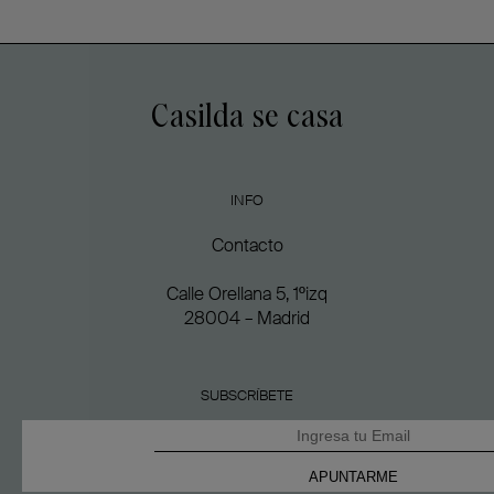
Casilda se casa
INFO
Contacto
Calle Orellana 5, 1ºizq
28004 – Madrid
SUBSCRÍBETE