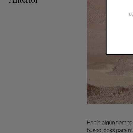
Anterior
c
Hacía algún tiempo
busco looks para mi