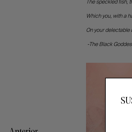
The speckled fish, th
Which you, with a h
On your delectable 
-The Black Goddess
SU