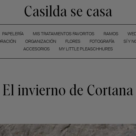
Casilda se casa
PAPELERÍA
MIS TRATAMIENTOS FAVORITOS
RAMOS
WED
RACIÓN
ORGANIZACIÓN
FLORES
FOTOGRAFÍA
SÍ Y N
ACCESORIOS
MY LITTLE PLEASCHHURES
El invierno de Cortana