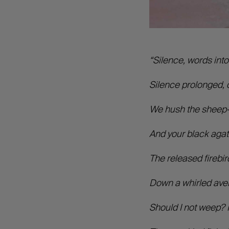
“Silence, words into
Silence prolonged, 
We hush the sheep-b
And your black agat
The released firebir
Down a whirled aven
Should I not weep? P