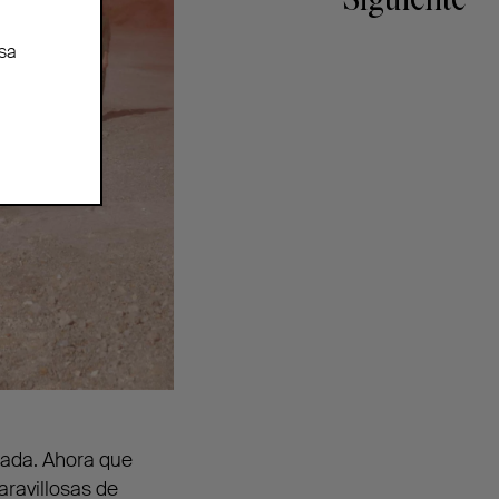
Siguiente
sa
tada. Ahora que
aravillosas de