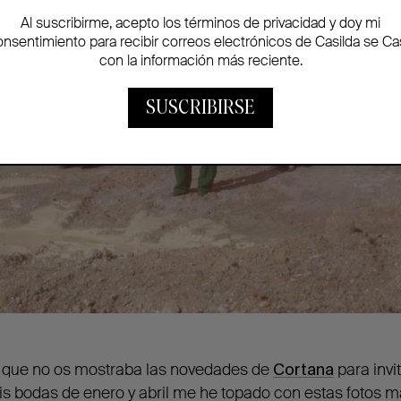
Al suscribirme, acepto los términos de privacidad y doy mi
onsentimiento para recibir correos electrónicos de Casilda se Ca
con la información más reciente.
SUSCRIBIRSE
 que no os mostraba las novedades de
Cortana
para invi
s bodas de enero y abril me he topado con estas fotos m