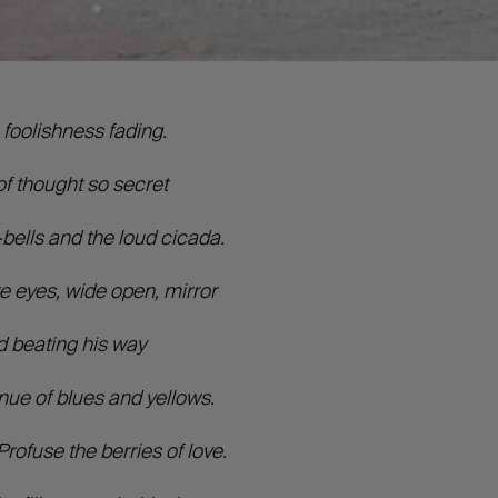
 foolishness fading.
of thought so secret
ells and the loud cicada.
e eyes, wide open, mirror
d beating his way
ue of blues and yellows.
rofuse the berries of love.