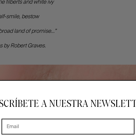
e filberts and white ivy
alf-smile, bestow
broad land of promise…”
 by Robert Graves.
SCRÍBETE A NUESTRA NEWSLET