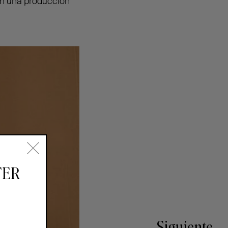
en una producción
TER