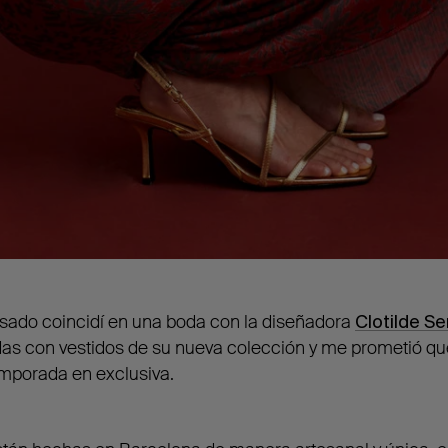
asado coincidí en una boda con la diseñadora
Clotilde Se
idas con vestidos de su nueva colección y me prometió q
emporada en exclusiva.