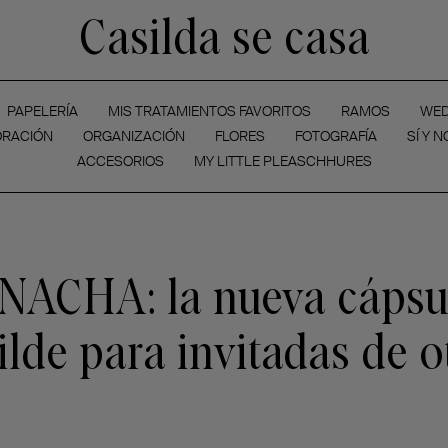
Casilda se casa
PAPELERÍA
MIS TRATAMIENTOS FAVORITOS
RAMOS
WED
RACIÓN
ORGANIZACIÓN
FLORES
FOTOGRAFÍA
SÍ Y N
ACCESORIOS
MY LITTLE PLEASCHHURES
ACHA: la nueva cápsu
ilde para invitadas de 