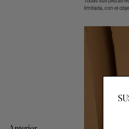
Todas sus piezas e
limitada, con el obj
SU