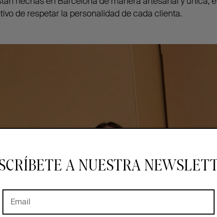
stán hechas en Barcelona de manera artesanal y única, 
etivo de respetar la personalidad de cada clienta.
SCRÍBETE A NUESTRA NEWSLET