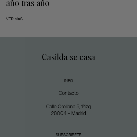
año tras año
VER MÁS
Casilda se casa
INFO
Contacto
Calle Orellana 5, 1ºizq
28004 – Madrid
SUBSCRÍBETE