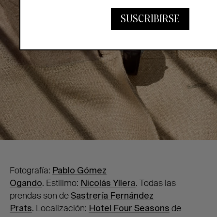
SUSCRIBIRSE
Fotografía:
Pablo Gómez
Ogando
.
Estilimo:
Nicolás Yller
a
. Todas las
prendas son de
Sastrería Fernández
Prats
.
Localización:
Hotel Four Seasons
de