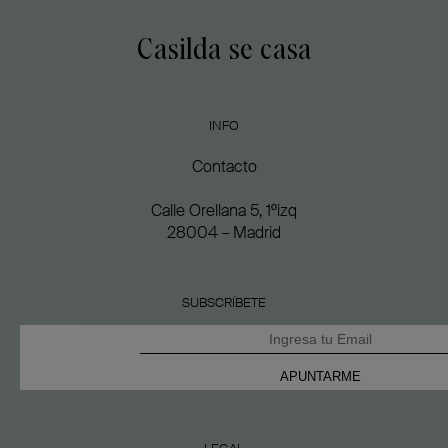
Casilda se casa
INFO
Contacto
Calle Orellana 5, 1ºizq
28004 – Madrid
SUBSCRÍBETE