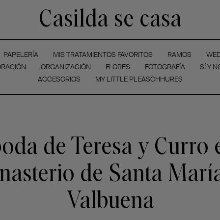
Casilda se casa
PAPELERÍA
MIS TRATAMIENTOS FAVORITOS
RAMOS
WED
RACIÓN
ORGANIZACIÓN
FLORES
FOTOGRAFÍA
SÍ Y N
ACCESORIOS
MY LITTLE PLEASCHHURES
oda de Teresa y Curro 
asterio de Santa Marí
Valbuena