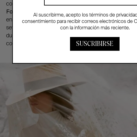
con raíces culturales y un toque muy español —
Foronda
es de esas casas que merecen aparecer
Al suscribirme, acepto los términos de privacida
en cualquier guía de velos de novia. Esta firma
consentimiento para recibir correos electrónicos de 
sevillana existe desde 1923 y se ha especializado
con la información más reciente.
durante generaciones en mantillas, velos y
complementos bordados a mano.
SUSCRIBIRSE