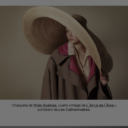
Chaqueta de
Ynés Suelves,
cuello vintage de
L ́Arca de l ́Àvia
y
sombrero de
Les Catherinettes.