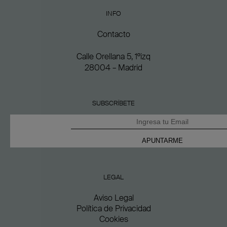
INFO
Contacto
Calle Orellana 5, 1ºizq
28004 – Madrid
SUBSCRÍBETE
LEGAL
Aviso Legal
Política de Privacidad
Cookies