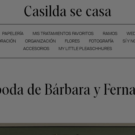
Casilda se casa
PAPELERÍA
MIS TRATAMIENTOS FAVORITOS
RAMOS
WED
RACIÓN
ORGANIZACIÓN
FLORES
FOTOGRAFÍA
SÍ Y N
ACCESORIOS
MY LITTLE PLEASCHHURES
boda de Bárbara y Fern