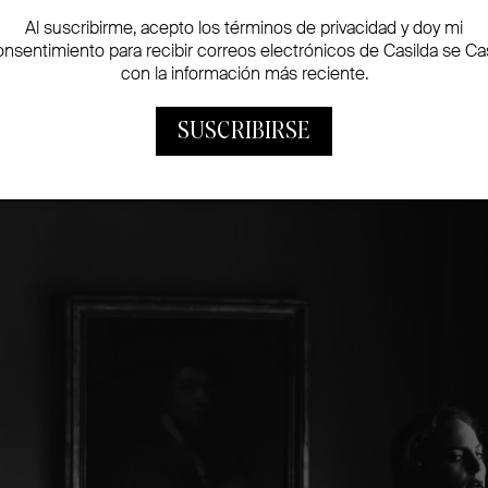
Al suscribirme, acepto los términos de privacidad y doy mi
písima. Meses antes de la boda comenzó a tratarse la c
onsentimiento para recibir correos electrónicos de Casilda se Ca
 súper fan. Les peinó y maquilló –a su madre, su hermana 
con la información más reciente.
SUSCRIBIRSE