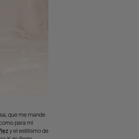
ensa, que me mande
g como para mi
ñez
y el estilismo de
eza K de
Berta