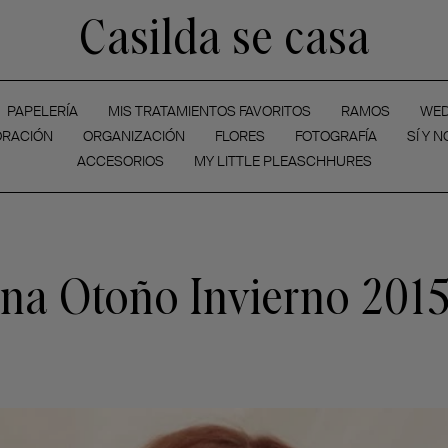
Casilda se casa
PAPELERÍA
MIS TRATAMIENTOS FAVORITOS
RAMOS
WED
RACIÓN
ORGANIZACIÓN
FLORES
FOTOGRAFÍA
SÍ Y N
ACCESORIOS
MY LITTLE PLEASCHHURES
na Otoño Invierno 201