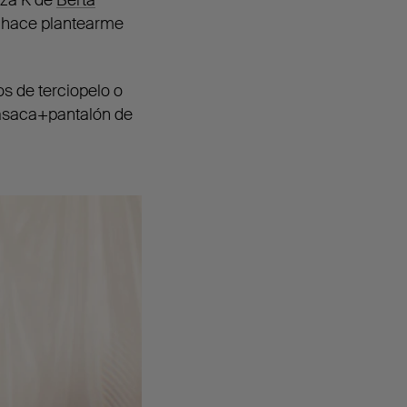
e hace plantearme
os de terciopelo o
casaca+pantalón de