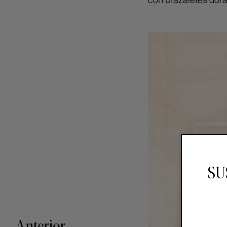
con brazaletes dora
SU