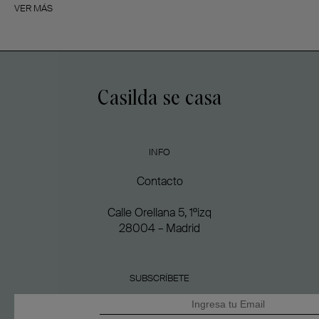
VER MÁS
Casilda se casa
INFO
Contacto
Calle Orellana 5, 1ºizq
28004 – Madrid
SUBSCRÍBETE