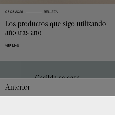
05.08.2026
BELLEZA
Los productos que sigo utilizando
año tras año
VER MÁS
Casilda se casa
Anterior
INFO
Contacto