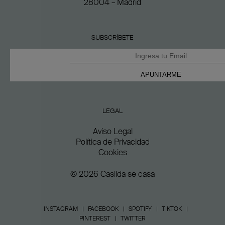
28004 – Madrid
SUBSCRÍBETE
LEGAL
Aviso Legal
Política de Privacidad
Cookies
© 2026 Casilda se casa
INSTAGRAM
FACEBOOK
SPOTIFY
TIKTOK
PINTEREST
TWITTER