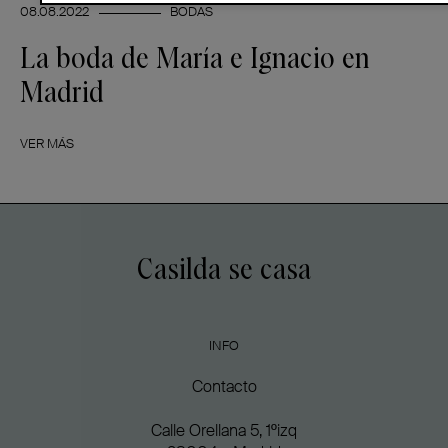
08.08.2022
BODAS
La boda de María e Ignacio en
Madrid
VER MÁS
Casilda se casa
INFO
Contacto
Calle Orellana 5, 1ºizq