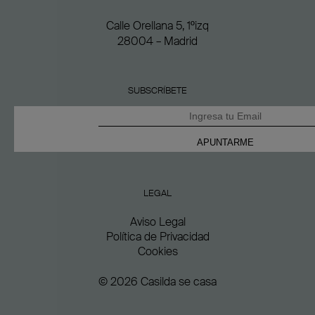
Calle Orellana 5, 1ºizq
28004 – Madrid
SUBSCRÍBETE
LEGAL
Aviso Legal
Política de Privacidad
Cookies
© 2026 Casilda se casa