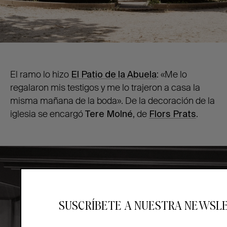
El ramo lo hizo
El Patio de la Abuela
: «Me lo
regalaron mis testigos y me lo trajeron a casa la
misma mañana de la boda». De la decoración de la
iglesia se encargó
Tere Molné
, de
Flors Prats
.
SUSCRÍBETE A NUESTRA NEWSL