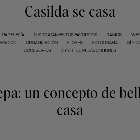
Casilda se casa
PAPELERÍA
MIS TRATAMIENTOS FAVORITOS
RAMOS
WED
RACIÓN
ORGANIZACIÓN
FLORES
FOTOGRAFÍA
SÍ Y N
ACCESORIOS
MY LITTLE PLEASCHHURES
pa: un concepto de bel
casa