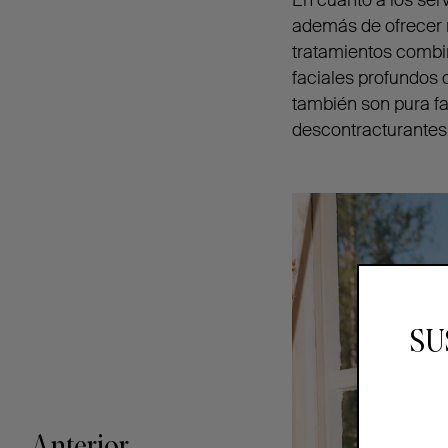
además de ofrecer m
tratamientos combi
faciales profundos
también son pura fa
descontracturante
SU