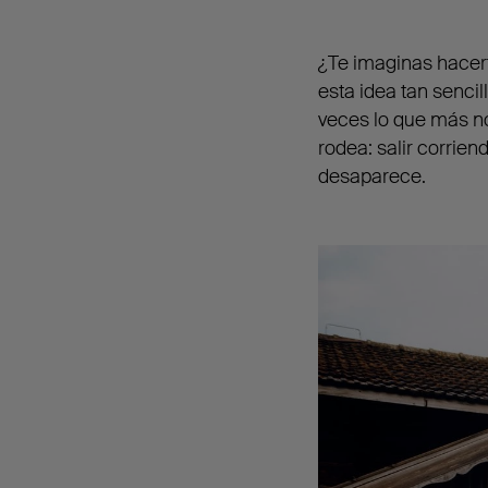
¿Te imaginas hacert
esta idea tan senci
veces lo que más no
rodea: salir corrien
desaparece.