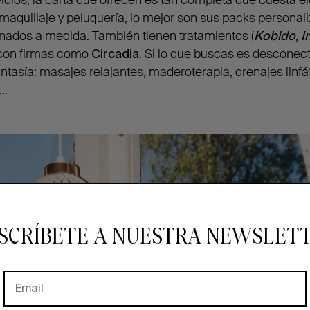
aquillaje y peluquería, lo mejor son sus packs personal
nados a medida. También tienen tratamientos (
Kobido, I
 con firmas como
Circadia
. Si lo que buscas es desconect
ntasía: masajes relajantes, maderoterapia, drenajes linfá
s…
SCRÍBETE A NUESTRA NEWSLET