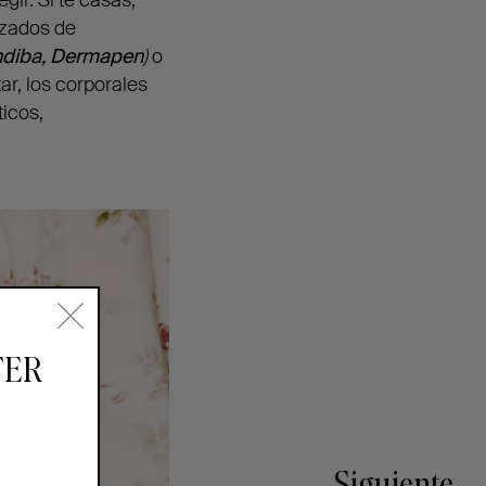
izados de
ndiba, Dermapen
)
o
ar, los corporales
ticos,
TER