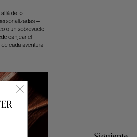
llá de lo
 personalizadas —
ico o un sobrevuelo
ede canjear el
o de cada aventura
TER