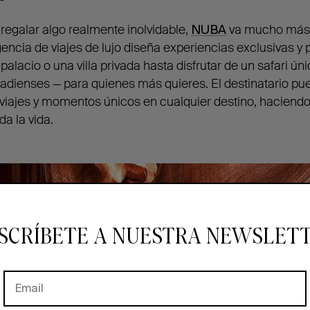
 regalar algo realmente inolvidable,
NUBA
va mucho más a
encia de viajes de lujo diseña experiencias exclusivas y
alacio o una villa privada hasta disfrutar de un safari ún
adienses — para quienes más quieres. El destinatario pu
 viajes y momentos únicos en cualquier destino, haciend
a la vida.
SCRÍBETE A NUESTRA NEWSLET