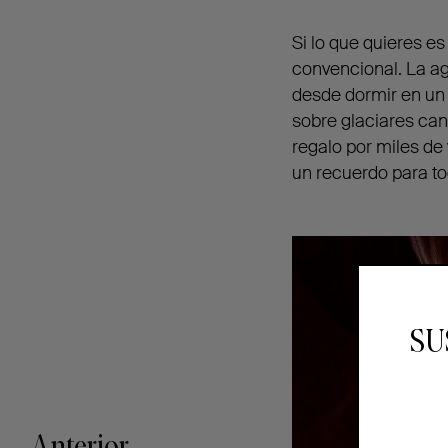
Si lo que quieres es
convencional. La ag
desde dormir en un p
sobre glaciares can
regalo por miles de
un recuerdo para tod
SU