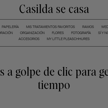
Casilda se casa
PAPELERÍA
MIS TRATAMIENTOS FAVORITOS
RAMOS
WED
RACIÓN
ORGANIZACIÓN
FLORES
FOTOGRAFÍA
SÍ Y N
ACCESORIOS
MY LITTLE PLEASCHHURES
 a golpe de clic para g
tiempo