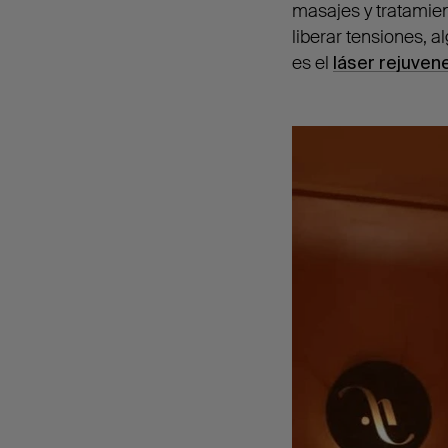
masajes y tratamient
liberar tensiones, 
es el
láser rejuve