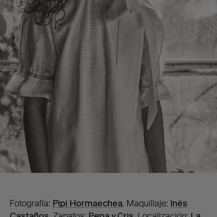
Fotografía:
Pipi Hormaechea
. Maquillaje:
Inés
Castaños
. Zapatos:
Pepa y Cris
. Localización:
La