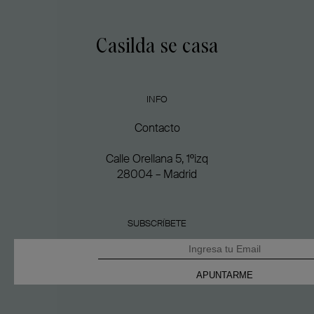
Casilda se casa
INFO
Contacto
Calle Orellana 5, 1ºizq
28004 – Madrid
SUBSCRÍBETE