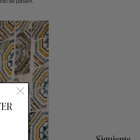
pido se pasa!».
TER