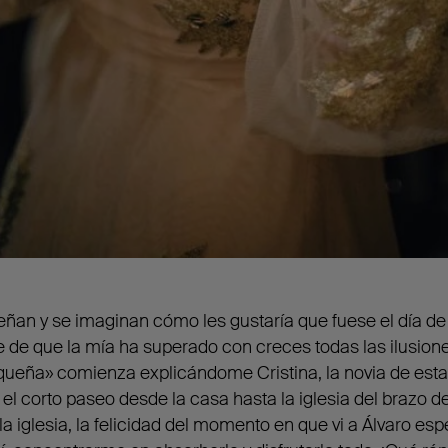
eñan y se imaginan cómo les gustaría que fuese el día de
te de que la mía ha superado con creces todas las ilusio
ueña» comienza explicándome Cristina, la novia de est
el corto paseo desde la casa hasta la iglesia del brazo de
la iglesia, la felicidad del momento en que vi a Álvaro e