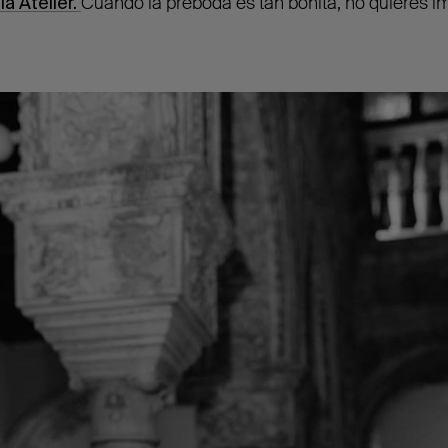
ia Atelier.
Cuando la preboda es tan bonita, no quieres 