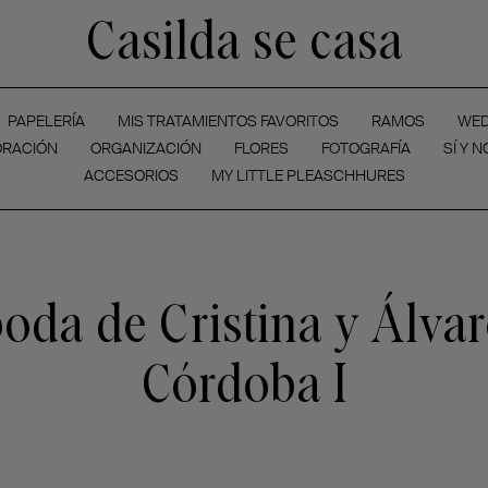
Casilda se casa
PAPELERÍA
MIS TRATAMIENTOS FAVORITOS
RAMOS
WED
RACIÓN
ORGANIZACIÓN
FLORES
FOTOGRAFÍA
SÍ Y N
ACCESORIOS
MY LITTLE PLEASCHHURES
oda de Cristina y Álva
Córdoba I