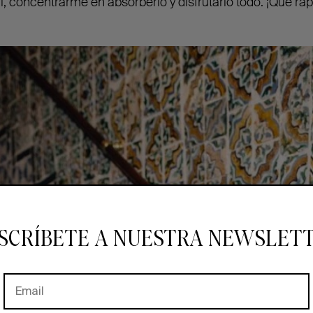
 ahí, concentrarme en absorberlo y disfrutarlo todo. ¡Qué rá
SCRÍBETE A NUESTRA NEWSLET