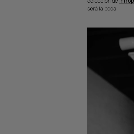
colección de
Introp
será la boda.