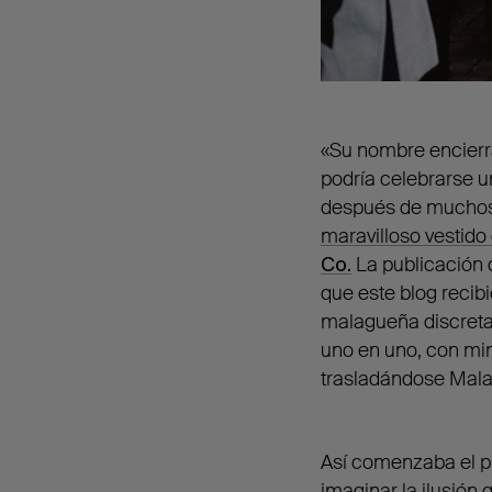
«Su nombre encierra
podría celebrarse un
después de muchos 
maravilloso vestido
Co.
La publicación 
que este blog recib
malagueña discreta
uno en uno, con mim
trasladándose Mala
Así comenzaba el pr
imaginar la ilusión