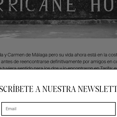
a y Carmen de Málaga pero su vida ahora está en la cos
 antes de reencontrarse definitivamente por amigos en c
 tuviera sentido para los dos y lo encontraron en Tarifa: e
arquitectura y encanto colonial que les recordaba a una d
nca, con ese lujo sencillo y nada ostentoso de la época d
SCRÍBETE A NUESTRA NEWSLET
pareció el sitio perfecto para estar rodeados y arropados
o celebraban bodas pero después de mucho suplicar consig
n hacer lo que siempre quisieron. Una boda como si fuer