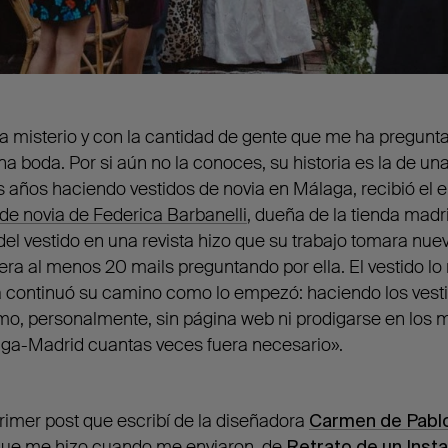
 misterio y con la cantidad de gente que me ha pregunta
a boda. Por si aún no la conoces, su historia es la de un
años haciendo vestidos de novia en Málaga, recibió el 
 de novia de Federica Barbanelli
, dueña de la tienda madr
del vestido en una revista hizo que su trabajo tomara nu
iera al menos 20 mails preguntando por ella. El vestido lo
 continuó su camino como lo empezó: haciendo los vesti
o, personalmente, sin página web ni prodigarse en los 
ga-Madrid cuantas veces fuera necesario».
imer post que escribí de la diseñadora
Carmen de Pablo
 que me hizo cuando me enviaron, de
Retrato de un Inst