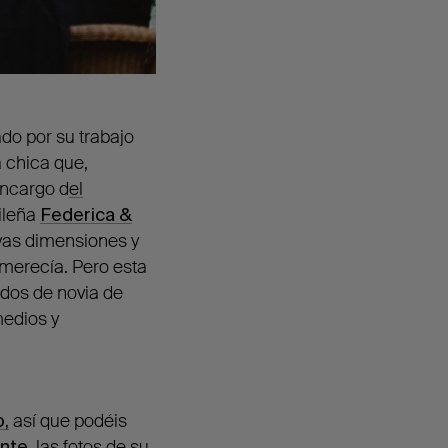
do por su trabajo
a chica que,
encargo d
el
ileña
Federica &
evas dimensiones y
 merecía. Pero esta
dos de novia de
medios y
,
así que podéis
ante
,
las fotos de su