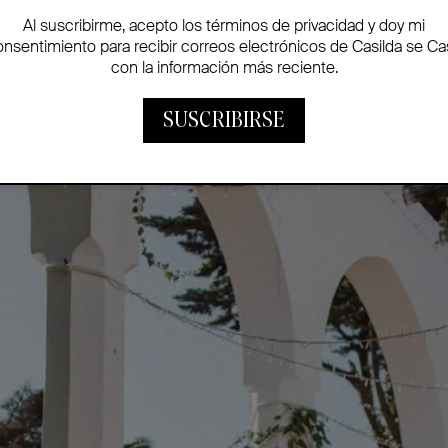
 encanta recibir, y querían algo que fuera tal cual, con 
Al suscribirme, acepto los términos de privacidad y doy mi
ida, y buena música.
onsentimiento para recibir correos electrónicos de Casilda se Ca
con la información más reciente.
SUSCRIBIRSE