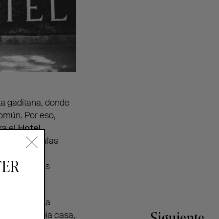
ta gaditana, donde
omún. Por eso,
ra el
Hotel
e sus películas
e los
TER
 por todas sus
uieron ser la
a en su propia casa,