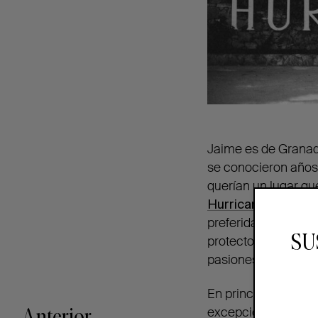
Jaime es de Granad
se conocieron años
querían un lugar que
Hurricane
,
por esa 
preferidas: Casabla
SU
protectorados. Les 
pasiones.
En principio allí n
excepción y lograro