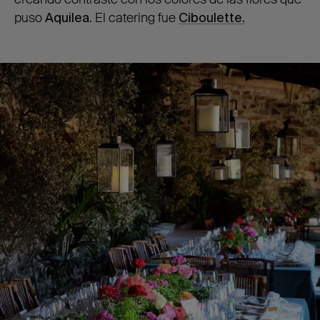
puso
Aquilea
. El catering fue
Ciboulette.