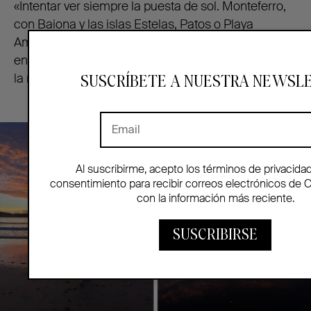
«Intentar ver siempre la puesta de sol. Monteferro,
con Baiona y las islas Estelas, Patos o Playa
América son localizaciones perfectas. También me
encanta cenar en
Avoengo (Rúa do Casás 11)
, en
la mesa del jardín junto al hórreo».
SUSCRÍBETE A NUESTRA NEWSL
Al suscribirme, acepto los términos de privacida
consentimiento para recibir correos electrónicos de 
con la información más reciente.
SUSCRIBIRSE