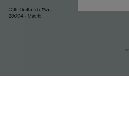
Calle Orellana 5, 1ºizq
28004 – Madrid
I