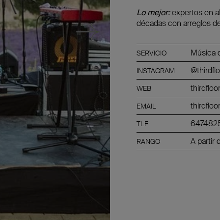
Lo mejor:
expertos en al
décadas con arreglos de
Música 
SERVICIO
@thirdfl
INSTAGRAM
thirdflo
WEB
thirdflo
EMAIL
647482
TLF
A parti
RANGO