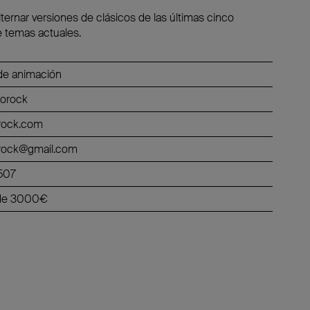
ternar versiones de clásicos de las últimas cinco
 temas actuales.
de animación
oorock
orock.com
orock@gmail.com
507
r de 3000€