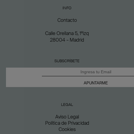
INFO
Contacto
Calle Orellana 5, 1ºizq
28004 – Madrid
SUBSCRÍBETE
LEGAL
Aviso Legal
Política de Privacidad
Cookies