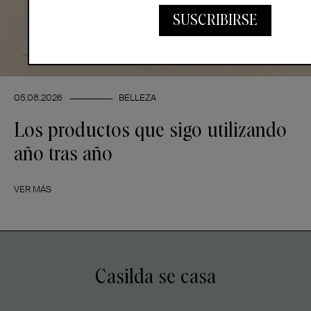
SUSCRIBIRSE
05.08.2026
BELLEZA
Los productos que sigo utilizando
año tras año
VER MÁS
Casilda se casa