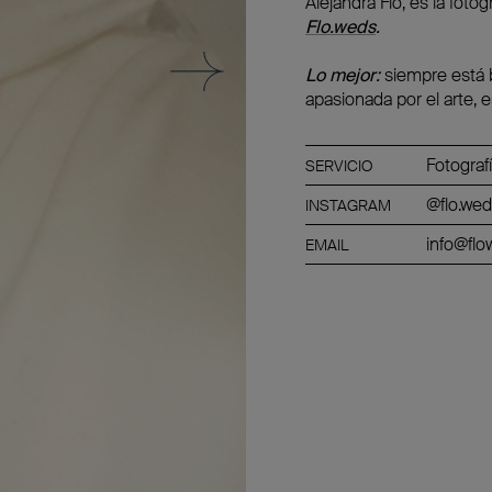
Alejandra Flo, es la fotó
Flo.weds
.
Lo mejor:
siempre está 
apasionada por el arte, e
Fotograf
SERVICIO
@flo.we
INSTAGRAM
info@fl
EMAIL