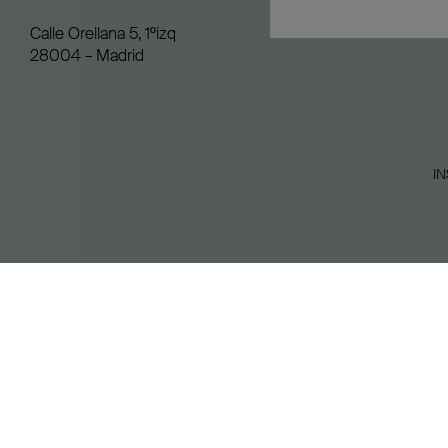
Calle Orellana 5, 1ºizq
28004 – Madrid
I