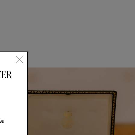
TER
sa