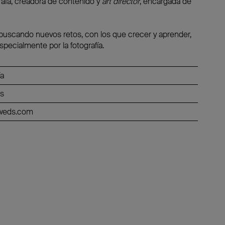
grafa, creadora de contenido y
art director
, encargada de
buscando nuevos retos, con los que crecer y aprender,
specialmente por la fotografía.
ía
ds
oweds.com