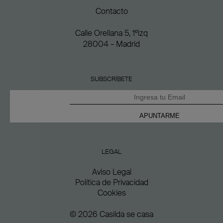
Contacto
Calle Orellana 5, 1ºizq
28004 – Madrid
SUBSCRÍBETE
LEGAL
Aviso Legal
Política de Privacidad
Cookies
© 2026 Casilda se casa