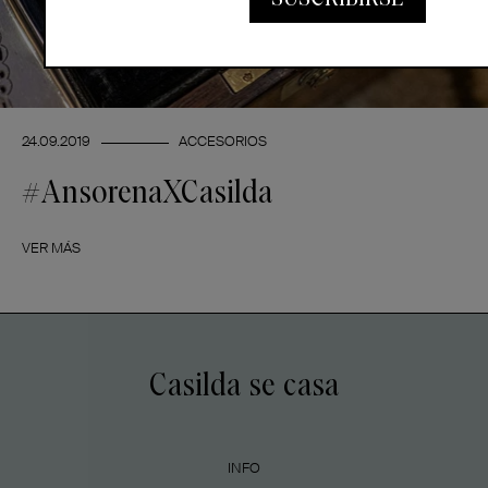
24.09.2019
ACCESORIOS
#AnsorenaXCasilda
VER MÁS
Casilda se casa
INFO